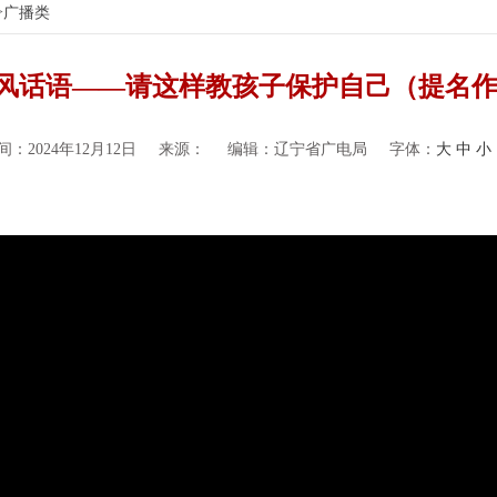
>
广播类
云风话语——请这样教孩子保护自己（提名
：2024年12月12日
来源：
编辑：辽宁省广电局
字体：
大
中
小