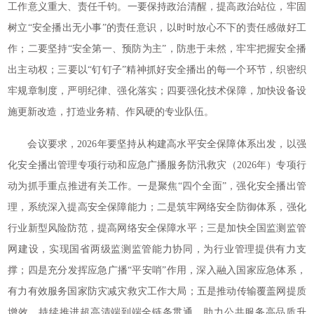
工作意义重大、责任千钧。一要保持政治清醒，提高政治站位，牢固
树立“安全播出无小事”的责任意识，以时时放心不下的责任感做好工
作；二要坚持“安全第一、预防为主”，防患于未然，牢牢把握安全播
出主动权；三要以“钉钉子”精神抓好安全播出的每一个环节，织密织
牢规章制度，严明纪律、强化落实；四要强化技术保障，加快设备设
施更新改造，打造业务精、作风硬的专业队伍。
会议要求，2026年要坚持从构建高水平安全保障体系出发，以强
化安全播出管理专项行动和应急广播服务防汛救灾（2026年）专项行
动为抓手重点推进有关工作。一是聚焦“四个全面”，强化安全播出管
理，系统深入提高安全保障能力；二是筑牢网络安全防御体系，强化
行业新型风险防范，提高网络安全保障水平；三是加快全国监测监管
网建设，实现国省两级监测监管能力协同，为行业管理提供有力支
撑；四是充分发挥应急广播“平安哨”作用，深入融入国家应急体系，
有力有效服务国家防灾减灾救灾工作大局；五是推动传输覆盖网提质
增效，持续推进超高清端到端全链条贯通，助力公共服务高品质升